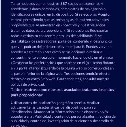
Tanto nosotros como nuestros
887
socios almacenamos y
3 Golden Cherries
Back to the Fruits
accedemos a datos personales, como datos de navegación o
identificadores únicos, en tu dispositivo. Si seleccionas Acepto,
estarás permitiendo que las tecnologías de rastreo apoyen los
propósitos que se muestran en «nosotros y nuestros socios
tratamos datos para proporcionar». Si seleccionas Rechazarlas
todas o retiras tu consentimiento, los deshabilitarás. Si se
deshabilitan los rastreadores, parte del contenido y los anuncios
que ves podrían dejar de ser relevantes para ti. Puedes volver a
Frooty Troupe Sun Splash
Royal Seven
acceder a este menú para cambiar tus opciones o retirar el
consentimiento en cualquier momento haciendo clic en el enlace
«Gestionar las preferencias» que aparece en el [o el ícono flotante
en la parte inferior izquierda de la página web, si corresponde] en
Términos y condiciones
la parte inferior de la página web. Tus opciones tendrán efecto
dentro de nuestro Sitio web. Para saber más, consulta nuestra
Declaración de privacidad
Aviso Legal
política de privacidad.
Tanto nosotros como nuestros asociados tratamos los datos
Empresa
FAQ
Facebook
para proporcionar:
Utilizar datos de localización geográfica precisa. Analizar
Enviar solicitud de desistimiento
activamente las características del dispositivo para su
identificación. Almacenar la información en un dispositivo y/o
acceder a ella . Publicidad y contenido personalizados, medición de
publicidad y contenido, investigación de audiencia y desarrollo de
servicios .