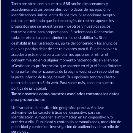
Tanto nosotros como nuestros
885
socios almacenamos y
Super Duper Cherry
Fancy Fruits RoAR
accedemos a datos personales, como datos de navegación o
identificadores únicos, en tu dispositivo. Si seleccionas Acepto,
estarás permitiendo que las tecnologías de rastreo apoyen los
propósitos que se muestran en «nosotros y nuestros socios
tratamos datos para proporcionar». Si seleccionas Rechazarlas
todas o retiras tu consentimiento, los deshabilitarás. Si se
deshabilitan los rastreadores, parte del contenido y los anuncios
que ves podrían dejar de ser relevantes para ti. Puedes volver a
Fancy Fruits
Explodiac Maxi Play
acceder a este menú para cambiar tus opciones o retirar el
consentimiento en cualquier momento haciendo clic en el enlace
«Gestionar las preferencias» que aparece en el [o el ícono flotante
en la parte inferior izquierda de la página web, si corresponde] en
Términos y condiciones
la parte inferior de la página web. Tus opciones tendrán efecto
dentro de nuestro Sitio web. Para saber más, consulta nuestra
Declaración de privacidad
Aviso Legal
política de privacidad.
Tanto nosotros como nuestros asociados tratamos los datos
Empresa
FAQ
Facebook
para proporcionar:
Utilizar datos de localización geográfica precisa. Analizar
Enviar solicitud de desistimiento
activamente las características del dispositivo para su
identificación. Almacenar la información en un dispositivo y/o
acceder a ella . Publicidad y contenido personalizados, medición de
publicidad y contenido, investigación de audiencia y desarrollo de
servicios .