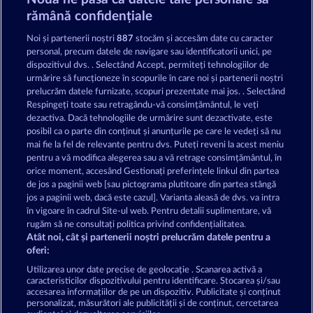
Atlantic Wilds
Savanna Moon
rămână confidențiale
Noi și partenerii noștri
887
stocăm și accesăm date cu caracter
personal, precum datele de navigare sau identificatorii unici, pe
dispozitivul dvs. . Selectând Accept, permiteți tehnologiilor de
urmărire să funcționeze în scopurile în care noi și partenerii noștri
prelucrăm datele furnizate, scopuri prezentate mai jos. . Selectând
Respingeți toate sau retragându-vă consimțământul, le veți
Beautiful Nature
Duck Shooter
dezactiva. Dacă tehnologiile de urmărire sunt dezactivate, este
posibil ca o parte din conținut și anunțurile pe care le vedeți să nu
mai fie la fel de relevante pentru dvs. Puteți reveni la acest meniu
Termeni și condiții
pentru a vă modifica alegerea sau a vă retrage consimțământul, în
orice moment, accesând Gestionați preferințele linkul din partea
de jos a paginii web [sau pictograma plutitoare din partea stângă
Declarație de confidențialitate
jos a paginii web, dacă este cazul]. Varianta aleasă de dvs. va intra
în vigoare în cadrul Site-ul web. Pentru detalii suplimentare, vă
Asistență tehnică
Firmă
rugăm să ne consultați politica privind confidențialitatea.
Atât noi, cât și partenerii noștri prelucrăm datele pentru a
Întrebări frecvente
Facebook
oferi:
Utilizarea unor date precise de geolocație . Scanarea activă a
caracteristicilor dispozitivului pentru identificare. Stocarea și/sau
Trimite Cererea de Retragere
accesarea informațiilor de pe un dispozitiv. Publicitate și conținut
personalizat, măsurători ale publicității și de conținut, cercetarea