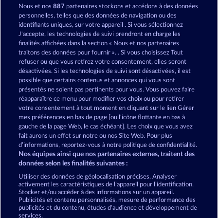
Nous et nos
887
partenaires stockons et accédons à des données
Ramses Book
Books and Bulls
personnelles, telles que des données de navigation ou des
identifiants uniques, sur votre appareil . Si vous sélectionnez
J'accepte, les technologies de suivi prendront en charge les
finalités affichées dans la section « Nous et nos partenaires
traitons des données pour fournir ». . Si vous choisissez Tout
refuser ou que vous retirez votre consentement, elles seront
désactivées. Si les technologies de suivi sont désactivées, il est
possible que certains contenus et annonces qui vous sont
Magic Book
The Warlocks Book
présentés ne soient pas pertinents pour vous. Vous pouvez faire
réapparaître ce menu pour modifier vos choix ou pour retirer
votre consentement à tout moment en cliquant sur le lien Gérer
mes préférences en bas de page [ou l'icône flottante en bas à
CGU
Charte de confidentialité
gauche de la page Web, le cas échéant]. Les choix que vous avez
fait aurons un effet sur notre ou nos Site Web. Pour plus
Mentions légales
Société
FAQ
d’informations, reportez-vous à notre politique de confidentialité.
Nos équipes ainsi que nos partenaires externes, traitent des
Facebook
données selon les finalités suivantes :
Utiliser des données de géolocalisation précises. Analyser
Envoyer la demande de rétractation
activement les caractéristiques de l’appareil pour l’identification.
Stocker et/ou accéder à des informations sur un appareil.
Publicités et contenu personnalisés, mesure de performance des
publicités et du contenu, études d’audience et développement de
services.