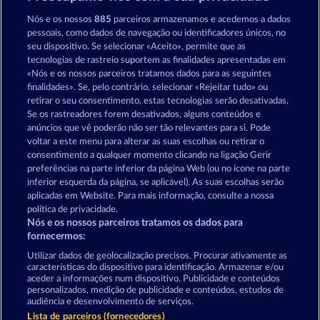
Balthazar
Ramses Book
Nós e os nossos
885
parceiros armazenamos e acedemos a dados
pessoais, como dados de navegação ou identificadores únicos, no
seu dispositivo. Se selecionar «Aceito», permite que as
tecnologias de rastreio suportem as finalidades apresentadas em
«Nós e os nossos parceiros tratamos dados para as seguintes
finalidades». Se, pelo contrário, selecionar «Rejeitar tudo» ou
retirar o seu consentimento, estas tecnologias serão desativadas.
Jack Potter and the Book of Teos
Jack Potter & the Book of Dynasties 6
Se os rastreadores forem desativados, alguns conteúdos e
anúncios que vê poderão não ser tão relevantes para si. Pode
voltar a este menu para alterar as suas escolhas ou retirar o
consentimento a qualquer momento clicando na ligação Gerir
Termos e Condições
preferências na parte inferior da página Web (ou no ícone na parte
inferior esquerda da página, se aplicável). As suas escolhas serão
Declaração de Privacidade
Marca
aplicadas em Website. Para mais informação, consulte a nossa
política de privacidade.
Nós e os nossos parceiros tratamos os dados para
Empresa
Perguntas frequentes
Facebook
fornecermos:
Enviar pedido de rescisão
Utilizar dados de geolocalização precisos. Procurar ativamente as
características do dispositivo para identificação. Armazenar e/ou
aceder a informações num dispositivo. Publicidade e conteúdos
personalizados, medição de publicidade e conteúdos, estudos de
audiência e desenvolvimento de serviços.
Lista de parceiros (fornecedores)