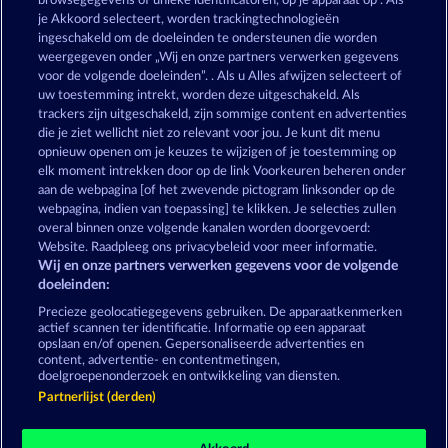
browsegegevens of unieke identificatoren, op je apparaat op . Als
Valkyries - The Nibelung Legends
Creatures of the Night
je Akkoord selecteert, worden trackingtechnologieën
ingeschakeld om de doeleinden te ondersteunen die worden
weergegeven onder „Wij en onze partners verwerken gegevens
voor de volgende doeleinden”. . Als u Alles afwijzen selecteert of
uw toestemming intrekt, worden deze uitgeschakeld. Als
trackers zijn uitgeschakeld, zijn sommige content en advertenties
die je ziet wellicht niet zo relevant voor jou. Je kunt dit menu
opnieuw openen om je keuzes te wijzigen of je toestemming op
The Land of Heroes
The Guardian God: Heimdall's Horn
elk moment intrekken door op de link Voorkeuren beheren onder
aan de webpagina [of het zwevende pictogram linksonder op de
webpagina, indien van toepassing] te klikken. Je selecties zullen
Algemene voorwaarden
Privacyverklaring
overal binnen onze volgende kanalen worden doorgevoerd:
Website. Raadpleeg ons privacybeleid voor meer informatie.
Wij en onze partners verwerken gegevens voor de volgende
Colofon
Bedrijf
FAQ
Facebook
doeleinden:
Terugbetalingsverzoek indienen
Precieze geolocatiegegevens gebruiken. De apparaatkenmerken
actief scannen ter identificatie. Informatie op een apparaat
opslaan en/of openen. Gepersonaliseerde advertenties en
content, advertentie- en contentmetingen,
doelgroepenonderzoek en ontwikkeling van diensten.
Partnerlijst (derden)
Sociale casino games zijn enkel bedoeld voor
entertainment en hebben absoluut geen enkele