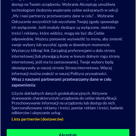
Zagraj teraz
dostęp na Twoim urządzeniu. Wybranie Akceptuję umożliwia
technologiom śledzenia wspieranie celów wskazanych w sekcji
„My i nasi partnerzy przetwarzamy dane w celu”. . Wybranie
Odrzucenie wszystkich lub wycofanie Twojej zgody spowoduje
ich wyłączenie. Jeśli moduły śledzące są wyłączone, niektóre
treści i reklamy, które widzisz, mogą nie być dla Ciebie
odpowiednie. Możesz ponownie wyświetlić to menu, aby zmienić
Gry losowe w Merkur24 – graj w
swoje wybory lub wycofać zgodę w dowolnym momencie.
darmowe gry losowe online
Wystarczy kliknąć link Zarządzaj preferencjami u dołu strony
internetowej [lub pływającą ikonę w lewym dolnym rogu strony
internetowej, jeśli ma to zastosowanie]. Twoje wybory będą
Zasady i warunki
Polityka prywatności
obowiązywały w naszej stronie Strona internetowa. Więcej
informacji można znaleźć w naszej Polityce prywatności.
Wraz z naszymi partnerami przetwarzamy dane w celu
Nota prawna
Firma
FAQ
Facebook
zapewnienia:
Prześlij wniosek o wypłatę
Użycie dokładnych danych geolokalizacyjnych. Aktywne
skanowanie charakterystyki urządzenia do celów identyfikacji.
Przechowywanie informacji na urządzeniu lub dostęp do nich.
Spersonalizowane reklamy i treści, pomiar reklam i treści, badanie
odbiorców i ulepszanie usług .
Lista partnerów (dostawców)
Gry społecznościowe mają przeznaczenie czysto
rozrywkowe i nie mają absolutnie żadnego wpływu
Akceptuję