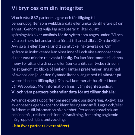
Vi bryr oss om din integritet
King of the Jungle
Majestic King
Vi och våra
887
partners lagrar och får tillgång till
personuppgifter som webbläsardata eller unika identifierare på din
enhet . Genom att välja Jag accepterar tillåter du att
spårningstekniker används för de syften som anges under ”Vi och
våra partners behandlar data för att tillhandahålla”. . Om du väljer
Avvisa alla eller återkallar ditt samtycke inaktiveras de. Om
spårare är inaktiverade kan visst innehåll och vissa annonser som
Savanna Moon
Night Wolves
du ser vara mindre relevanta för dig. Du kan återkomma till denna
meny för att ändra dina val eller återkalla ditt samtycke när som
helst genom att klicka på länken Hantera preferenser längst ned
Användarvillkor
Sekretesspolicy
Avtryck
på webbsidan [eller den flytande ikonen längst ned till vänster på
webbsidan, om tillämpligt]. Dina val kommer att ha effekt inom
vår Webbplats. Mer information finns i vår integritetspolicy.
Om Företaget
FAQ
Facebook
Vi och våra partners behandlar data för att tillhandahålla:
Skicka in en begäran om att ångra köpet
Använda exakta uppgifter om geografisk positionering. Aktivt läsa
av enhetens egenskaper för identifieringsändamål. Lagra och/eller
få åtkomst till information på en enhet. Personanpassad reklam
och innehåll, reklam- och innehållsmätning, forskning angående
målgrupp och tjänsteutveckling.
Lista över partner (leverantörer)