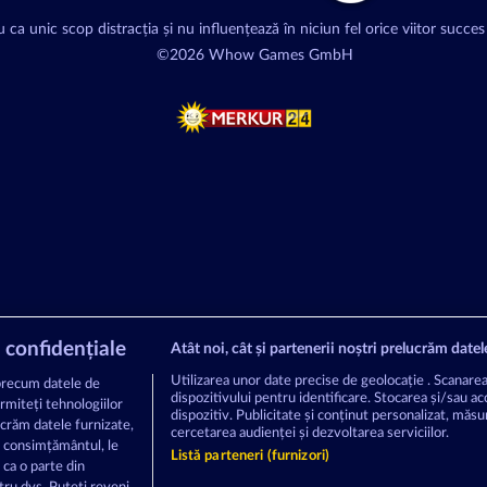
 ca unic scop distracția și nu influențează în niciun fel orice viitor succes 
©2026 Whow Games GmbH
 confidențiale
Atât noi, cât și partenerii noștri prelucrăm datel
Utilizarea unor date precise de geolocație . Scanarea 
precum datele de
dispozitivului pentru identificare. Stocarea și/sau a
ermiteți tehnologiilor
dispozitiv. Publicitate și conținut personalizat, măsură
ucrăm datele furnizate,
cercetarea audienței și dezvoltarea serviciilor.
ă consimțământul, le
Listă parteneri (furnizori)
 ca o parte din