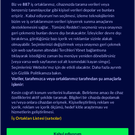
Şimdi oyna
Biz ve
887
iş ortaklarımız, cihazınızda tarama verileri veya
benzersiz tanımlayıcılar gibi kişisel verileri depolar ve bunlara
erişiriz . Kabul ediyorum'nın seçilmesi, izleme teknolojilerinin
bizim ve iş ortaklarımızın verileri işleyerek sunma amaçlarını
desteklemesini sağlar. . Tümünü Reddet'ı seçmeniz veya onayınızı
geri çekmeniz bunları devre dışı bırakacaktır. İzleyiciler devre dışı
bırakılırsa, gördüğünüz bazı içerik ve reklamlar sizinle alakalı
Merkur24 Casino Oyunları - Online
olmayabilir. Seçimlerinizi değiştirmek veya onayınızı geri çekmek
Ücretsiz Casino Oyunları Oynayın
için web sayfasının altındaki Tercihleri Yönet bağlantısına
tıklayarak istediğiniz zaman bu menüye yeniden dönebilirsiniz
[veya varsa web sayfasının sol alt kısmındaki kayan simge].
Hüküm ve Koşullar
Gizlilik Beyanı
Künye
Seçimleriniz Website'mız için de etkili olacaktır. Daha fazla ayrıntı
için Gizlilik Politikamıza bakın.
Veriler, tarafımızca veya ortaklarımız tarafından şu amaçlarla
Şirket
SSS
Facebook
işlenir:
İptal talebini gönder
Kesin coğrafi konum verilerini kullanmak. Belirleme amacı ile cihaz
özelliklerini aktif şekilde taramak. Bilgileri bir cihazda depolamak
ve/veya onlara cihazdan erişmek. Kişiselleştirilmiş reklam ve
içerik, reklam ve içerik ölçümü, hedef kitle araştırması ve
hizmetlerin geliştirilmesi.
İş Ortakları Listesi (satıcılar)
Sosyal casino oyunları sadece eğlence amaçlıdır ve
gerçek parayla oynanan kumar oyunlarında
Kabul ediyorum