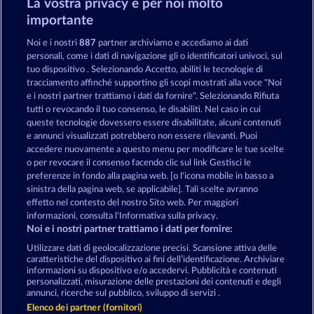
Gioca ora
La vostra privacy è per noi molto
importante
Noi e i nostri
887
partner archiviamo e accediamo ai dati
personali, come i dati di navigazione gli o identificatori univoci, sul
tuo dispositivo . Selezionando Accetto, abiliti le tecnologie di
tracciamento affinché supportino gli scopi mostrati alla voce "Noi
Giochi da casinò su Merkur24: gioca
e i nostri partner trattiamo i dati da fornire". Selezionando Rifiuta
tutti o revocando il tuo consenso, le disabiliti. Nel caso in cui
gratis ai nostri giochi da casinò online
queste tecnologie dovessero essere disabilitate, alcuni contenuti
e annunci visualizzati potrebbero non essere rilevanti. Puoi
accedere nuovamente a questo menu per modificare le tue scelte
Termini e condizioni
o per revocare il consenso facendo clic sul link Gestisci le
preferenze in fondo alla pagina web. [o l'icona mobile in basso a
Informativa sulla privacy
Note legali
sinistra della pagina web, se applicabile]. Tali scelte avranno
effetto nel contesto del nostro Sito web. Per maggiori
Società
FAQ
Facebook
informazioni, consulta l'Informativa sulla privacy.
Noi e i nostri partner trattiamo i dati per fornire:
Invia richiesta di recesso
Utilizzare dati di geolocalizzazione precisi. Scansione attiva delle
caratteristiche del dispositivo ai fini dell’identificazione. Archiviare
informazioni su dispositivo e/o accedervi. Pubblicità e contenuti
personalizzati, misurazione delle prestazioni dei contenuti e degli
annunci, ricerche sul pubblico, sviluppo di servizi .
Elenco dei partner (fornitori)