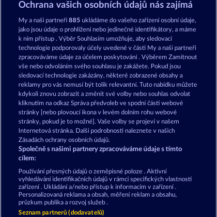
Hrát
Ochrana vašich osobních údajů nás zajímá
My a naši partneři
885
ukládáme do vašeho zařízení osobní údaje,
jako jsou údaje o prohlížení nebo jedinečné identifikátory, a máme
k nim přístup . Výběr Souhlasím umožňuje, aby sledovací
technologie podporovaly účely uvedené v části My a naši partneři
zpracováváme údaje za účelem poskytování . Výběrem Zamítnout
Kasinové hry v kasinu Merkur24 – hrajte
vše nebo odvoláním svého souhlasu je zakážete. Pokud jsou
sledovací technologie zakázány, některé zobrazené obsahy a
zdarma online kasinové hry
reklamy pro vás nemusí být tolik relevantní. Tuto nabídku můžete
kdykoli znovu zobrazit a změnit své volby nebo souhlas odvolat
kliknutím na odkaz Správa předvoleb ve spodní části webové
Podmínky
Prohlášení o ochraně údajů
stránky [nebo plovoucí ikona v levém dolním rohu webové
stránky, pokud je to možné]. Vaše volby se projeví v našem
Kontakt
Společnost
Časté dotazy
Internetová stránka. Další podrobnosti naleznete v našich
Zásadách ochrany osobních údajů.
Společně s našimi partnery zpracováváme údaje s tímto
Facebook
cílem:
Podat Žádost o Odstoupení
Používání přesných údajů o zeměpisné poloze . Aktivní
vyhledávání identifikačních údajů v rámci specifických vlastností
zařízení . Ukládání a/nebo přístup k informacím v zařízení .
Personalizovaná reklama a obsah, měření reklam a obsahu,
průzkum publika a rozvoj služeb .
Seznam partnerů (dodavatelů)