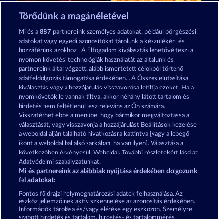
Royal Seven
Explodiac RHFP
Törődünk a magánéletével
Mi és a
887
partnereink személyes adatokat, például böngészési
adatokat vagy egyedi azonosítókat tárolunk a készülékén, és
hozzáférünk azokhoz . A Elfogadom kiválasztás lehetővé teszi a
nyomon követési technológiák használatát az általunk és
partnereink által végzett, alább ismertetett célokból történő
adatfeldolgozás támogatása érdekében. . A Összes elutasítása
Total Eclipse
Fancy Fruits RoAR
kiválasztás vagy a hozzájárulás visszavonása letiltja ezeket. Ha a
nyomkövetők le vannak tiltva, akkor néhány látott tartalom és
hirdetés nem feltétlenül lesz releváns az Ön számára.
Visszatérhet ebbe a menübe, hogy bármikor megváltoztassa a
Részvételi feltételek
választását, vagy visszavonja a hozzájárulást Beállítások kezelése
a weboldal alján található hivatkozásra kattintva [vagy a lebegő
Adatkezelési tájékoztató
Impresszum
ikont a weboldal bal alsó sarkában, ha van ilyen]. Választása a
következőben érvényesül: Weboldal. További részletekért lásd az
Adatvédelmi szabályzatunkat.
A cég
GYIK
Facebook
Mi és partnereink az alábbiak nyújtása érdekében dolgozunk
fel adatokat:
Visszavonási kérelem benyújtása
Pontos földrajzi helymeghatározási adatok felhasználása. Az
eszköz jellemzőinek aktív szkennelése az azonosítás érdekében.
Információk tárolása és/vagy elérése egy eszközön. Személyre
szabott hirdetés és tartalom, hirdetés- és tartalommérés,