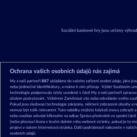
Sociální kasinové hry jsou určeny výhr
Ochrana vašich osobních údajů nás zajímá
My a naši partneři
887
ukládáme do vašeho zařízení osobní údaje, jako jsou
nebo jedinečné identifikátory, a máme k nim přístup . Výběr Souhlasím um
technologie podporovaly účely uvedené v části My a naši partneři zpraco
účelem poskytování . Výběrem Zamítnout vše nebo odvoláním svého souhl
Pokud jsou sledovací technologie zakázány, některé zobrazené obsahy a r
nemusí být tolik relevantní. Tuto nabídku můžete kdykoli znovu zobrazit 
nebo souhlas odvolat kliknutím na odkaz Správa předvoleb ve spodní část
[nebo plovoucí ikona v levém dolním rohu webové stránky, pokud je to mo
projeví v našem Internetová stránka. Další podrobnosti naleznete v našic
osobních údajů.