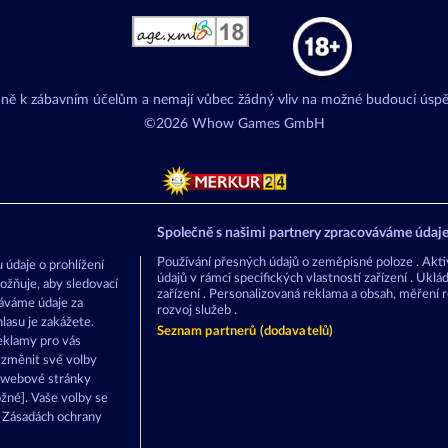
adně k zábavním účelům a nemají vůbec žádný vliv na možné budoucí úspě
©2026 Whow Games GmbH
Společně s našimi partnery zpracováváme údaje 
Používání přesných údajů o zeměpisné poloze . Aktiv
 údaje o prohlížení
údajů v rámci specifických vlastností zařízení . Ukl
ožňuje, aby sledovací
zařízení . Personalizovaná reklama a obsah, měření 
váváme údaje za
rozvoj služeb .
asu je zakážete.
Seznam partnerů (dodavatelů)
eklamy pro vás
a změnit své volby
i webové stránky
žné]. Vaše volby se
h Zásadách ochrany