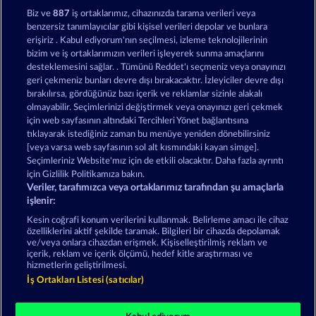
Fancy Fruits RoAR
Mighty 40
Biz ve
887
iş ortaklarımız, cihazınızda tarama verileri veya
benzersiz tanımlayıcılar gibi kişisel verileri depolar ve bunlara
erişiriz . Kabul ediyorum'nın seçilmesi, izleme teknolojilerinin
bizim ve iş ortaklarımızın verileri işleyerek sunma amaçlarını
desteklemesini sağlar. . Tümünü Reddet'ı seçmeniz veya onayınızı
geri çekmeniz bunları devre dışı bırakacaktır. İzleyiciler devre dışı
bırakılırsa, gördüğünüz bazı içerik ve reklamlar sizinle alakalı
olmayabilir. Seçimlerinizi değiştirmek veya onayınızı geri çekmek
Wild Rubies
Frooty Troupe Sun Splash
için web sayfasının altındaki Tercihleri Yönet bağlantısına
tıklayarak istediğiniz zaman bu menüye yeniden dönebilirsiniz
[veya varsa web sayfasının sol alt kısmındaki kayan simge].
Hüküm ve Koşullar
Gizlilik Beyanı
Künye
Seçimleriniz Website'mız için de etkili olacaktır. Daha fazla ayrıntı
için Gizlilik Politikamıza bakın.
Veriler, tarafımızca veya ortaklarımız tarafından şu amaçlarla
Şirket
SSS
Facebook
işlenir:
İptal talebini gönder
Kesin coğrafi konum verilerini kullanmak. Belirleme amacı ile cihaz
özelliklerini aktif şekilde taramak. Bilgileri bir cihazda depolamak
ve/veya onlara cihazdan erişmek. Kişiselleştirilmiş reklam ve
içerik, reklam ve içerik ölçümü, hedef kitle araştırması ve
hizmetlerin geliştirilmesi.
İş Ortakları Listesi (satıcılar)
Sosyal casino oyunları sadece eğlence amaçlıdır ve
gerçek parayla oynanan kumar oyunlarında