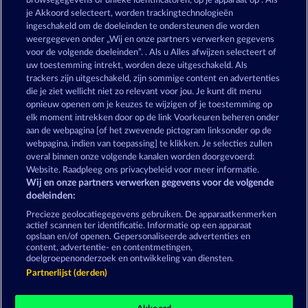
browsegegevens of unieke identificatoren, op je apparaat op . Als
Valkyries - The Nibelung Legends
Gates Of Ishtar
je Akkoord selecteert, worden trackingtechnologieën
ingeschakeld om de doeleinden te ondersteunen die worden
weergegeven onder „Wij en onze partners verwerken gegevens
voor de volgende doeleinden”. . Als u Alles afwijzen selecteert of
uw toestemming intrekt, worden deze uitgeschakeld. Als
trackers zijn uitgeschakeld, zijn sommige content en advertenties
die je ziet wellicht niet zo relevant voor jou. Je kunt dit menu
opnieuw openen om je keuzes te wijzigen of je toestemming op
Dragonheart The Nibelung Legends
The Guardian God: Heimdall's Horn
elk moment intrekken door op de link Voorkeuren beheren onder
aan de webpagina [of het zwevende pictogram linksonder op de
webpagina, indien van toepassing] te klikken. Je selecties zullen
Algemene voorwaarden
Privacyverklaring
overal binnen onze volgende kanalen worden doorgevoerd:
Website. Raadpleeg ons privacybeleid voor meer informatie.
Wij en onze partners verwerken gegevens voor de volgende
Colofon
Bedrijf
FAQ
Facebook
doeleinden:
Terugbetalingsverzoek indienen
Precieze geolocatiegegevens gebruiken. De apparaatkenmerken
actief scannen ter identificatie. Informatie op een apparaat
opslaan en/of openen. Gepersonaliseerde advertenties en
content, advertentie- en contentmetingen,
doelgroepenonderzoek en ontwikkeling van diensten.
Partnerlijst (derden)
Sociale casino games zijn enkel bedoeld voor
entertainment en hebben absoluut geen enkele