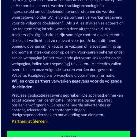
browsegegevens of unieke identificatoren, op je apparaat op . Als
Crystal Ball
The Land of Heroes
je Akkoord selecteert, worden trackingtechnologieën
ingeschakeld om de doeleinden te ondersteunen die worden
weergegeven onder „Wij en onze partners verwerken gegevens
voor de volgende doeleinden”. . Als u Alles afwijzen selecteert of
uw toestemming intrekt, worden deze uitgeschakeld. Als
trackers zijn uitgeschakeld, zijn sommige content en advertenties
die je ziet wellicht niet zo relevant voor jou. Je kunt dit menu
opnieuw openen om je keuzes te wijzigen of je toestemming op
Creatures of the Night
Phantoms Mirror
elk moment intrekken door op de link Voorkeuren beheren onder
aan de webpagina [of het zwevende pictogram linksonder op de
webpagina, indien van toepassing] te klikken. Je selecties zullen
Algemene voorwaarden
Privacyverklaring
overal binnen onze volgende kanalen worden doorgevoerd:
Website. Raadpleeg ons privacybeleid voor meer informatie.
Wij en onze partners verwerken gegevens voor de volgende
Colofon
Bedrijf
FAQ
Facebook
doeleinden:
Terugbetalingsverzoek indienen
Precieze geolocatiegegevens gebruiken. De apparaatkenmerken
actief scannen ter identificatie. Informatie op een apparaat
opslaan en/of openen. Gepersonaliseerde advertenties en
content, advertentie- en contentmetingen,
doelgroepenonderzoek en ontwikkeling van diensten.
Partnerlijst (derden)
Sociale casino games zijn enkel bedoeld voor
entertainment en hebben absoluut geen enkele