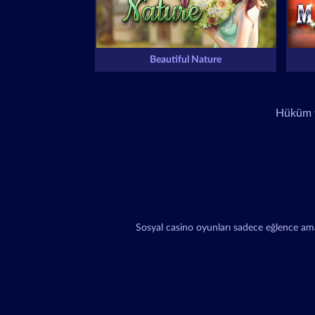
Beautiful Nature
Hüküm v
Sosyal casino oyunları sadece eğlence amaç