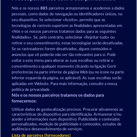
Magic Mirror
Magic Stone
Nós e os nossos
885
parceiros armazenamos e acedemos a dados
pessoais, como dados de navegação ou identificadores únicos, no
seu dispositivo. Se selecionar «Aceito», permite que as
tecnologias de rastreio suportem as finalidades apresentadas em
«Nós e os nossos parceiros tratamos dados para as seguintes
finalidades». Se, pelo contrário, selecionar «Rejeitar tudo» ou
retirar o seu consentimento, estas tecnologias serão desativadas.
Mighty Dragon
The Guardian God: Heimdall's Horn
Se os rastreadores forem desativados, alguns conteúdos e
anúncios que vê poderão não ser tão relevantes para si. Pode
voltar a este menu para alterar as suas escolhas ou retirar o
consentimento a qualquer momento clicando na ligação Gerir
Termos e Condições
preferências na parte inferior da página Web (ou no ícone na parte
inferior esquerda da página, se aplicável). As suas escolhas serão
Declaração de Privacidade
Marca
aplicadas em Website. Para mais informação, consulte a nossa
política de privacidade.
Nós e os nossos parceiros tratamos os dados para
Empresa
Perguntas frequentes
Facebook
fornecermos:
Enviar pedido de rescisão
Utilizar dados de geolocalização precisos. Procurar ativamente as
características do dispositivo para identificação. Armazenar e/ou
aceder a informações num dispositivo. Publicidade e conteúdos
personalizados, medição de publicidade e conteúdos, estudos de
audiência e desenvolvimento de serviços.
Lista de parceiros (fornecedores)