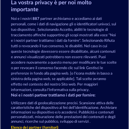
La vostra privacy è per noi molto
Fort Brave
Texas Tycoon
importante
Noi e i nostri
887
partner archiviamo e accediamo ai dati
personali, come i dati di navigazione gli o identificatori univoci, sul
tuo dispositivo . Selezionando Accetto, abiliti le tecnologie di
tracciamento affinché supportino gli scopi mostrati alla voce "Noi
e i nostri partner trattiamo i dati da fornire". Selezionando Rifiuta
Blitz Coins
Dead Legion
tutti o revocando il tuo consenso, le disabiliti. Nel caso in cui
queste tecnologie dovessero essere disabilitate, alcuni contenuti
e annunci visualizzati potrebbero non essere rilevanti. Puoi
accedere nuovamente a questo menu per modificare le tue scelte
Termini e condizioni
o per revocare il consenso facendo clic sul link Gestisci le
preferenze in fondo alla pagina web. [o l'icona mobile in basso a
Informativa sulla privacy
Note legali
sinistra della pagina web, se applicabile]. Tali scelte avranno
effetto nel contesto del nostro Sito web. Per maggiori
Società
FAQ
Facebook
informazioni, consulta l'Informativa sulla privacy.
Noi e i nostri partner trattiamo i dati per fornire:
Invia richiesta di recesso
Utilizzare dati di geolocalizzazione precisi. Scansione attiva delle
caratteristiche del dispositivo ai fini dell’identificazione. Archiviare
informazioni su dispositivo e/o accedervi. Pubblicità e contenuti
personalizzati, misurazione delle prestazioni dei contenuti e degli
annunci, ricerche sul pubblico, sviluppo di servizi .
Elenco dei partner (fornitori)