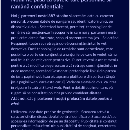
Roman Legion Xtreme
Western Jack
rămână confidențiale
Noi și partenerii noștri
887
stocăm și accesăm date cu caracter
personal, precum datele de navigare sau identificatorii unici, pe
dispozitivul dvs. . Selectând Accept, permiteți tehnologiilor de
urmărire să funcționeze în scopurile în care noi și partenerii noștri
prelucrăm datele furnizate, scopuri prezentate mai jos. . Selectând
Respingeți toate sau retragându-vă consimțământul, le veți
King & Queen
Blitz Coins
dezactiva. Dacă tehnologiile de urmărire sunt dezactivate, este
posibil ca o parte din conținut și anunțurile pe care le vedeți să nu
mai fie la fel de relevante pentru dvs. Puteți reveni la acest meniu
Termeni și condiții
pentru a vă modifica alegerea sau a vă retrage consimțământul, în
orice moment, accesând Gestionați preferințele linkul din partea
de jos a paginii web [sau pictograma plutitoare din partea stângă
Declarație de confidențialitate
jos a paginii web, dacă este cazul]. Varianta aleasă de dvs. va intra
în vigoare în cadrul Site-ul web. Pentru detalii suplimentare, vă
Asistență tehnică
Firmă
rugăm să ne consultați politica privind confidențialitatea.
Atât noi, cât și partenerii noștri prelucrăm datele pentru a
Întrebări frecvente
Facebook
oferi:
Utilizarea unor date precise de geolocație . Scanarea activă a
caracteristicilor dispozitivului pentru identificare. Stocarea și/sau
Trimite Cererea de Retragere
accesarea informațiilor de pe un dispozitiv. Publicitate și conținut
personalizat, măsurători ale publicității și de conținut, cercetarea