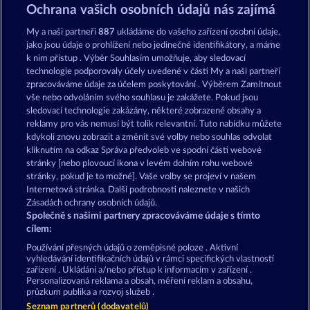
Old Fisherman
King & Queen
Ochrana vašich osobních údajů nás zajímá
My a naši partneři
887
ukládáme do vašeho zařízení osobní údaje,
jako jsou údaje o prohlížení nebo jedinečné identifikátory, a máme
k nim přístup . Výběr Souhlasím umožňuje, aby sledovací
technologie podporovaly účely uvedené v části My a naši partneři
zpracováváme údaje za účelem poskytování . Výběrem Zamítnout
vše nebo odvoláním svého souhlasu je zakážete. Pokud jsou
Roman Legion
Balthazar
sledovací technologie zakázány, některé zobrazené obsahy a
reklamy pro vás nemusí být tolik relevantní. Tuto nabídku můžete
kdykoli znovu zobrazit a změnit své volby nebo souhlas odvolat
kliknutím na odkaz Správa předvoleb ve spodní části webové
Podmínky
Prohlášení o ochraně údajů
stránky [nebo plovoucí ikona v levém dolním rohu webové
stránky, pokud je to možné]. Vaše volby se projeví v našem
Kontakt
Společnost
Časté dotazy
Internetová stránka. Další podrobnosti naleznete v našich
Zásadách ochrany osobních údajů.
Společně s našimi partnery zpracováváme údaje s tímto
Facebook
cílem:
Podat Žádost o Odstoupení
Používání přesných údajů o zeměpisné poloze . Aktivní
vyhledávání identifikačních údajů v rámci specifických vlastností
zařízení . Ukládání a/nebo přístup k informacím v zařízení .
Personalizovaná reklama a obsah, měření reklam a obsahu,
průzkum publika a rozvoj služeb .
Seznam partnerů (dodavatelů)