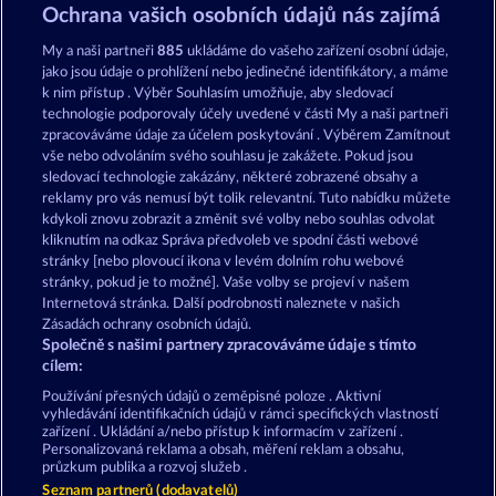
Robin & his girl
Fort Brave
Ochrana vašich osobních údajů nás zajímá
My a naši partneři
885
ukládáme do vašeho zařízení osobní údaje,
jako jsou údaje o prohlížení nebo jedinečné identifikátory, a máme
k nim přístup . Výběr Souhlasím umožňuje, aby sledovací
technologie podporovaly účely uvedené v části My a naši partneři
zpracováváme údaje za účelem poskytování . Výběrem Zamítnout
vše nebo odvoláním svého souhlasu je zakážete. Pokud jsou
Super Piggy Coins
Atlas of Legends
sledovací technologie zakázány, některé zobrazené obsahy a
reklamy pro vás nemusí být tolik relevantní. Tuto nabídku můžete
kdykoli znovu zobrazit a změnit své volby nebo souhlas odvolat
kliknutím na odkaz Správa předvoleb ve spodní části webové
Podmínky
Prohlášení o ochraně údajů
stránky [nebo plovoucí ikona v levém dolním rohu webové
stránky, pokud je to možné]. Vaše volby se projeví v našem
Kontakt
Společnost
Časté dotazy
Internetová stránka. Další podrobnosti naleznete v našich
Zásadách ochrany osobních údajů.
Společně s našimi partnery zpracováváme údaje s tímto
Facebook
cílem:
Podat Žádost o Odstoupení
Používání přesných údajů o zeměpisné poloze . Aktivní
vyhledávání identifikačních údajů v rámci specifických vlastností
zařízení . Ukládání a/nebo přístup k informacím v zařízení .
Personalizovaná reklama a obsah, měření reklam a obsahu,
průzkum publika a rozvoj služeb .
Seznam partnerů (dodavatelů)