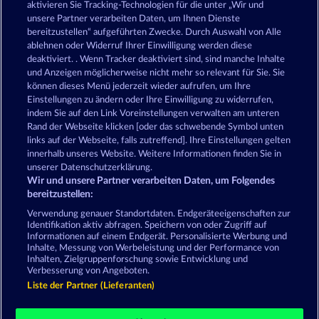
aktivieren Sie Tracking-Technologien für die unter „Wir und
unsere Partner verarbeiten Daten, um Ihnen Dienste
Books and Bounties
Jack Potter and the Book of Teos
bereitzustellen“ aufgeführten Zwecke. Durch Auswahl von Alle
ablehnen oder Widerruf Ihrer Einwilligung werden diese
deaktiviert. . Wenn Tracker deaktiviert sind, sind manche Inhalte
und Anzeigen möglicherweise nicht mehr so ​​relevant für Sie. Sie
können dieses Menü jederzeit wieder aufrufen, um Ihre
Einstellungen zu ändern oder Ihre Einwilligung zu widerrufen,
indem Sie auf den Link Voreinstellungen verwalten am unteren
Book Of The Ages
Magic Book
Rand der Webseite klicken [oder das schwebende Symbol unten
links auf der Webseite, falls zutreffend]. Ihre Einstellungen gelten
innerhalb unseres Website. Weitere Informationen finden Sie in
unserer Datenschutzerklärung.
AGB
Datenschutz
Impressum
Wir und unsere Partner verarbeiten Daten, um Folgendes
bereitzustellen:
Unternehmensseite
FAQ
Facebook
Verwendung genauer Standortdaten. Endgeräteeigenschaften zur
Identifikation aktiv abfragen. Speichern von oder Zugriff auf
Informationen auf einem Endgerät. Personalisierte Werbung und
Widerruf einreichen
Inhalte, Messung von Werbeleistung und der Performance von
Inhalten, Zielgruppenforschung sowie Entwicklung und
Verbesserung von Angeboten.
Liste der Partner (Lieferanten)