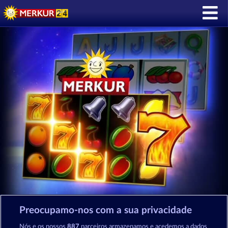
DESCARREGAR A Merkur24 APLICAÇÃO:
Preocupamo-nos com a sua privacidade
Nós e os nossos
887
parceiros armazenamos e acedemos a dados