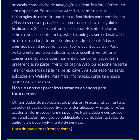
Jogar agora
pessoais, como dados de navegação ou identificadores únicos, no
seu dispositivo. Se selecionar «Aceito», permite que as
tecnologias de rastreio suportem as finalidades apresentadas em
«Nós e os nossos parceiros tratamos dados para as seguintes
finalidades». Se, pelo contrário, selecionar «Rejeitar tudo» ou
retirar o seu consentimento, estas tecnologias serão desativadas.
Se os rastreadores forem desativados, alguns conteúdos e
Jogos de casino em Merkur24
anúncios que vê poderão não ser tão relevantes para si. Pode
voltar a este menu para alterar as suas escolhas ou retirar o
consentimento a qualquer momento clicando na ligação Gerir
Termos e Condições
preferências na parte inferior da página Web (ou no ícone na parte
inferior esquerda da página, se aplicável). As suas escolhas serão
Declaração de Privacidade
Marca
aplicadas em Website. Para mais informação, consulte a nossa
política de privacidade.
Nós e os nossos parceiros tratamos os dados para
Empresa
Perguntas frequentes
Facebook
fornecermos:
Enviar pedido de rescisão
Utilizar dados de geolocalização precisos. Procurar ativamente as
características do dispositivo para identificação. Armazenar e/ou
aceder a informações num dispositivo. Publicidade e conteúdos
personalizados, medição de publicidade e conteúdos, estudos de
audiência e desenvolvimento de serviços.
Lista de parceiros (fornecedores)
Os jogos do Casino social destinam-se apenas a fins