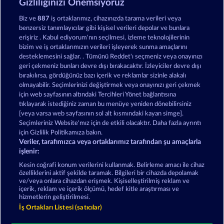
Gizliliğinizi Önemsiyoruz
Biz ve
887
iş ortaklarımız, cihazınızda tarama verileri veya
benzersiz tanımlayıcılar gibi kişisel verileri depolar ve bunlara
King & Queen
Night Wolves
erişiriz . Kabul ediyorum'nın seçilmesi, izleme teknolojilerinin
bizim ve iş ortaklarımızın verileri işleyerek sunma amaçlarını
desteklemesini sağlar. . Tümünü Reddet'ı seçmeniz veya onayınızı
geri çekmeniz bunları devre dışı bırakacaktır. İzleyiciler devre dışı
bırakılırsa, gördüğünüz bazı içerik ve reklamlar sizinle alakalı
olmayabilir. Seçimlerinizi değiştirmek veya onayınızı geri çekmek
Ramses Book
Fancy Fruits
için web sayfasının altındaki Tercihleri Yönet bağlantısına
tıklayarak istediğiniz zaman bu menüye yeniden dönebilirsiniz
[veya varsa web sayfasının sol alt kısmındaki kayan simge].
Seçimleriniz Website'mız için de etkili olacaktır. Daha fazla ayrıntı
için Gizlilik Politikamıza bakın.
Veriler, tarafımızca veya ortaklarımız tarafından şu amaçlarla
Hüküm ve Koşullar
Gizlilik Beyanı
Künye
işlenir:
Kesin coğrafi konum verilerini kullanmak. Belirleme amacı ile cihaz
Şirket
SSS
Facebook
özelliklerini aktif şekilde taramak. Bilgileri bir cihazda depolamak
ve/veya onlara cihazdan erişmek. Kişiselleştirilmiş reklam ve
içerik, reklam ve içerik ölçümü, hedef kitle araştırması ve
İptal talebini gönder
hizmetlerin geliştirilmesi.
İş Ortakları Listesi (satıcılar)