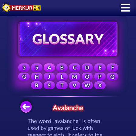
3
5
A
B
C
D
E
F
G
H
J
L
M
O
P
Q
R
S
T
V
W
X
Avalanche
The word "avalanche" is often
used by games of luck with
respect to slots. It refers to the