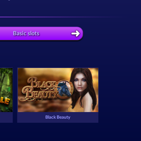
Basic slots
Black Beauty