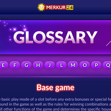
E
F
G
H
J
L
M
O
P
Q
Base game
basic play mode of a slot before any extra bonuses or special fea
ound in the game as well as the rules for winning combinations a
all other functions of the game and determines the specific house