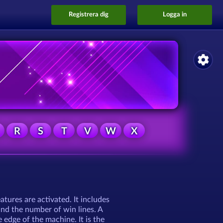
Registrera dig
Logga in
R
S
T
V
W
X
tures are activated. It includes
nd the number of win lines. A
 edge of the machine. It is the