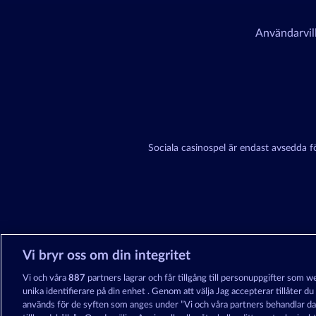
Användarvil
Sociala casinospel är endast avsedda f
Vi bryr oss om din integritet
Vi och våra
887
partners lagrar och får tillgång till personuppgifter som w
unika identifierare på din enhet . Genom att välja Jag accepterar tillåter d
används för de syften som anges under ”Vi och våra partners behandlar dat