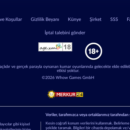
e Koşullar
Gizlilik Beyanı
Künye
Şirket
SSS
F
İptal talebini gönder
lıdır ve gerçek parayla oynanan kumar oyunlarında gelecekte elde edilebile
etkisi yoktur.
©2026 Whow Games GmbH
Veriler, tarafımızca veya ortaklarımız tarafından 
Kesin coğrafi konum verilerini kullanmak. Belirleme am
yıcılar gibi kişisel
şekilde taramak. Bilgileri bir cihazda depolamak ve/
eknolojilerinin bizim