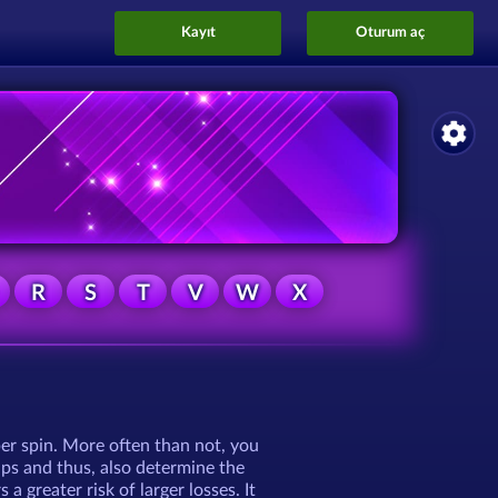
Kayıt
Oturum aç
R
S
T
V
W
X
per spin. More often than not, you
ips and thus, also determine the
 a greater risk of larger losses. It