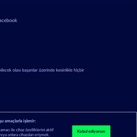
acebook
cek olası başarılar üzerinde kesinlikle hiçbir
şu amaçlarla işlenir:
acı ile cihaz özelliklerini aktif
Kabul ediyorum
veya onlara cihazdan erişmek.