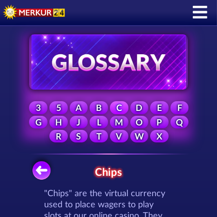
3
5
A
B
C
D
E
F
G
H
J
L
M
O
P
Q
R
S
T
V
W
X
Chips
"Chips" are the virtual currency
used to place wagers to play
slots at our online casino. They