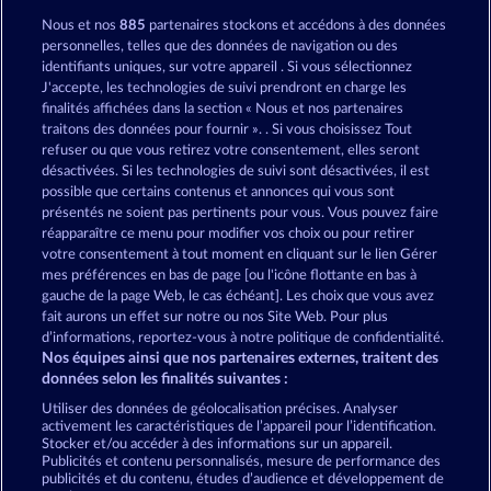
JOUEZ GRATUITEMENT
Nous et nos
885
partenaires stockons et accédons à des données
personnelles, telles que des données de navigation ou des
identifiants uniques, sur votre appareil . Si vous sélectionnez
J'accepte, les technologies de suivi prendront en charge les
finalités affichées dans la section « Nous et nos partenaires
traitons des données pour fournir ». . Si vous choisissez Tout
refuser ou que vous retirez votre consentement, elles seront
The Land of Heroes
Wild Rubies
désactivées. Si les technologies de suivi sont désactivées, il est
possible que certains contenus et annonces qui vous sont
présentés ne soient pas pertinents pour vous. Vous pouvez faire
réapparaître ce menu pour modifier vos choix ou pour retirer
votre consentement à tout moment en cliquant sur le lien Gérer
mes préférences en bas de page [ou l'icône flottante en bas à
Roman Legion Xtreme
Maaax Diamonds
gauche de la page Web, le cas échéant]. Les choix que vous avez
fait aurons un effet sur notre ou nos Site Web. Pour plus
d’informations, reportez-vous à notre politique de confidentialité.
Nos équipes ainsi que nos partenaires externes, traitent des
données selon les finalités suivantes :
CGU
Charte de confidentialité
Utiliser des données de géolocalisation précises. Analyser
activement les caractéristiques de l’appareil pour l’identification.
Stocker et/ou accéder à des informations sur un appareil.
Mentions légales
Société
FAQ
Publicités et contenu personnalisés, mesure de performance des
publicités et du contenu, études d’audience et développement de