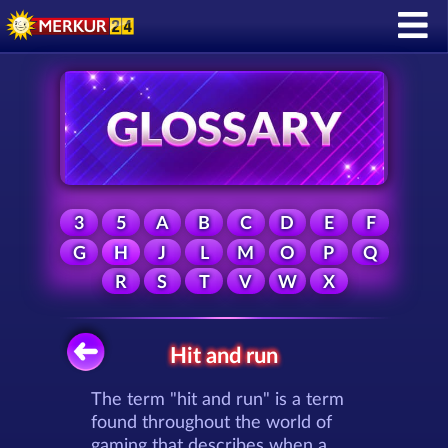
3
5
A
B
C
D
E
F
G
H
J
L
M
O
P
Q
R
S
T
V
W
X
Hit and run
The term "hit and run" is a term
found throughout the world of
gaming that describes when a