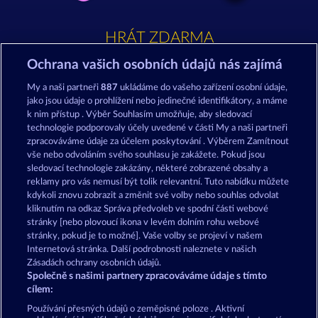
HRÁT ZDARMA
Ochrana vašich osobních údajů nás zajímá
My a naši partneři
887
ukládáme do vašeho zařízení osobní údaje,
jako jsou údaje o prohlížení nebo jedinečné identifikátory, a máme
k nim přístup . Výběr Souhlasím umožňuje, aby sledovací
technologie podporovaly účely uvedené v části My a naši partneři
Creatures of the Night
Medusa's Lair
zpracováváme údaje za účelem poskytování . Výběrem Zamítnout
vše nebo odvoláním svého souhlasu je zakážete. Pokud jsou
sledovací technologie zakázány, některé zobrazené obsahy a
reklamy pro vás nemusí být tolik relevantní. Tuto nabídku můžete
kdykoli znovu zobrazit a změnit své volby nebo souhlas odvolat
kliknutím na odkaz Správa předvoleb ve spodní části webové
Atlantic Wilds
Palace of Treasures
stránky [nebo plovoucí ikona v levém dolním rohu webové
stránky, pokud je to možné]. Vaše volby se projeví v našem
Internetová stránka. Další podrobnosti naleznete v našich
Zásadách ochrany osobních údajů.
Společně s našimi partnery zpracováváme údaje s tímto
cílem:
Podmínky
Prohlášení o ochraně údajů
Používání přesných údajů o zeměpisné poloze . Aktivní