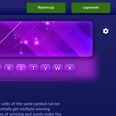
Rejestracja
Logowanie
R
S
T
V
W
X
e units of the same symbol can be
ntially get multiple winning
ces of winning and surely make the