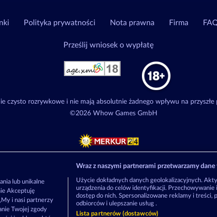
nki
Polityka prywatności
Nota prawna
Firma
FA
Prześlij wniosek o wypłatę
e czysto rozrywkowe i nie mają absolutnie żadnego wpływu na przyszłe
©2026 Whow Games GmbH
Wraz z naszymi partnerami przetwarzamy dane 
Użycie dokładnych danych geolokalizacyjnych. Akt
nia lub unikalne
urządzenia do celów identyfikacji. Przechowywanie i
nie Akceptuję
dostęp do nich. Spersonalizowane reklamy i treści, p
My i nasi partnerzy
odbiorców i ulepszanie usług .
anie Twojej zgody
Lista partnerów (dostawców)