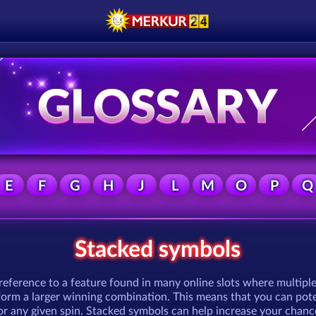
E
F
G
H
J
L
M
O
P
Q
Stacked symbols
reference to a feature found in many online slots where multipl
form a larger winning combination. This means that you can pote
for any given spin. Stacked symbols can help increase your chan