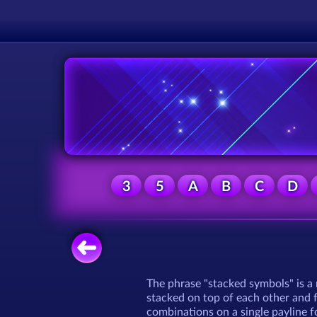
3
5
A
B
C
D
The phrase "stacked symbols" is a 
stacked on top of each other and 
combinations on a single payline 