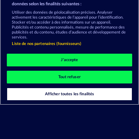
données selon les finalités suivantes :
CGU
Charte de confidentialité
Utiliser des données de géolocalisation précises. Analyser
activement les caractéristiques de l’appareil pour l’identification.
Stocker et/ou accéder à des informations sur un appareil.
Mentions légales
Société
FAQ
Publicités et contenu personnalisés, mesure de performance des
publicités et du contenu, études d’audience et développement de
services.
Facebook
Liste de nos partenaires (fournisseurs)
Envoyer la demande de rétractation
J'accepte
Tout refuser
Les jeux de casino sociaux sont prévus uniquement
à des fins de divertissement et n'ont absolument
Afficher toutes les finalités
aucune influence sur vos résultats possibles lors de
jeux avec de l'argent réel.
©2026 Whow Games GmbH