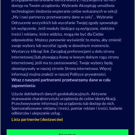
przeglądania lub unikalne identyfikatory, i uzyskujemy do nich
Explodiac Maxi Play
Fancy Fruits RoAR
dostęp na Twoim urządzeniu. Wybranie Akceptuję umożliwia
technologiom śledzenia wspieranie celów wskazanych w sekcji
„My i nasi partnerzy przetwarzamy dane w celu”. . Wybranie
Odrzucenie wszystkich lub wycofanie Twojej zgody spowoduje
ich wyłączenie. Jeśli moduły śledzące są wyłączone, niektóre
treści i reklamy, które widzisz, mogą nie być dla Ciebie
odpowiednie. Możesz ponownie wyświetlić to menu, aby zmienić
swoje wybory lub wycofać zgodę w dowolnym momencie.
7 Supernova Fruits New Limits
7 Supernova Fruits
Wystarczy kliknąć link Zarządzaj preferencjami u dołu strony
internetowej [lub pływającą ikonę w lewym dolnym rogu strony
internetowej, jeśli ma to zastosowanie]. Twoje wybory będą
Zasady i warunki
Polityka prywatności
obowiązywały w naszej stronie Strona internetowa. Więcej
informacji można znaleźć w naszej Polityce prywatności.
Wraz z naszymi partnerami przetwarzamy dane w celu
Nota prawna
Firma
FAQ
Facebook
zapewnienia:
Prześlij wniosek o wypłatę
Użycie dokładnych danych geolokalizacyjnych. Aktywne
skanowanie charakterystyki urządzenia do celów identyfikacji.
Przechowywanie informacji na urządzeniu lub dostęp do nich.
Spersonalizowane reklamy i treści, pomiar reklam i treści, badanie
odbiorców i ulepszanie usług .
Lista partnerów (dostawców)
Gry społecznościowe mają przeznaczenie czysto
rozrywkowe i nie mają absolutnie żadnego wpływu