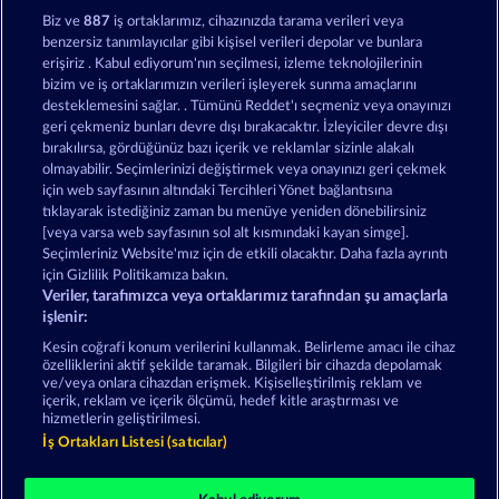
Mallorca Wilds
Wild Rubies
Biz ve
887
iş ortaklarımız, cihazınızda tarama verileri veya
benzersiz tanımlayıcılar gibi kişisel verileri depolar ve bunlara
erişiriz . Kabul ediyorum'nın seçilmesi, izleme teknolojilerinin
bizim ve iş ortaklarımızın verileri işleyerek sunma amaçlarını
desteklemesini sağlar. . Tümünü Reddet'ı seçmeniz veya onayınızı
geri çekmeniz bunları devre dışı bırakacaktır. İzleyiciler devre dışı
bırakılırsa, gördüğünüz bazı içerik ve reklamlar sizinle alakalı
olmayabilir. Seçimlerinizi değiştirmek veya onayınızı geri çekmek
Super Duper Cherry
3 Golden Cherries
için web sayfasının altındaki Tercihleri Yönet bağlantısına
tıklayarak istediğiniz zaman bu menüye yeniden dönebilirsiniz
[veya varsa web sayfasının sol alt kısmındaki kayan simge].
Hüküm ve Koşullar
Gizlilik Beyanı
Künye
Seçimleriniz Website'mız için de etkili olacaktır. Daha fazla ayrıntı
için Gizlilik Politikamıza bakın.
Veriler, tarafımızca veya ortaklarımız tarafından şu amaçlarla
Şirket
SSS
Facebook
işlenir:
İptal talebini gönder
Kesin coğrafi konum verilerini kullanmak. Belirleme amacı ile cihaz
özelliklerini aktif şekilde taramak. Bilgileri bir cihazda depolamak
ve/veya onlara cihazdan erişmek. Kişiselleştirilmiş reklam ve
içerik, reklam ve içerik ölçümü, hedef kitle araştırması ve
hizmetlerin geliştirilmesi.
İş Ortakları Listesi (satıcılar)
Sosyal casino oyunları sadece eğlence amaçlıdır ve
gerçek parayla oynanan kumar oyunlarında