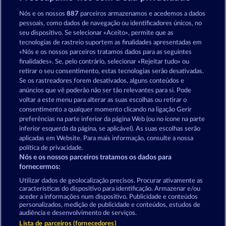
Mallorca Wilds
Old Fisherman
Nós e os nossos
887
parceiros armazenamos e acedemos a dados
pessoais, como dados de navegação ou identificadores únicos, no
seu dispositivo. Se selecionar «Aceito», permite que as
tecnologias de rastreio suportem as finalidades apresentadas em
«Nós e os nossos parceiros tratamos dados para as seguintes
finalidades». Se, pelo contrário, selecionar «Rejeitar tudo» ou
retirar o seu consentimento, estas tecnologias serão desativadas.
Secret Mission
Piggy Collect Multiply
Se os rastreadores forem desativados, alguns conteúdos e
anúncios que vê poderão não ser tão relevantes para si. Pode
voltar a este menu para alterar as suas escolhas ou retirar o
consentimento a qualquer momento clicando na ligação Gerir
Termos e Condições
preferências na parte inferior da página Web (ou no ícone na parte
inferior esquerda da página, se aplicável). As suas escolhas serão
Declaração de Privacidade
Marca
aplicadas em Website. Para mais informação, consulte a nossa
política de privacidade.
Nós e os nossos parceiros tratamos os dados para
Empresa
Perguntas frequentes
Facebook
fornecermos:
Enviar pedido de rescisão
Utilizar dados de geolocalização precisos. Procurar ativamente as
características do dispositivo para identificação. Armazenar e/ou
aceder a informações num dispositivo. Publicidade e conteúdos
personalizados, medição de publicidade e conteúdos, estudos de
audiência e desenvolvimento de serviços.
Lista de parceiros (fornecedores)