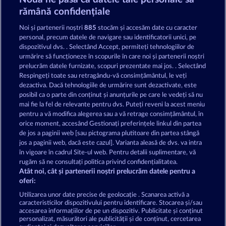
Mallorca Wilds
Super Piggy Coins
rămână confidențiale
Noi și partenerii noștri
885
stocăm și accesăm date cu caracter
personal, precum datele de navigare sau identificatorii unici, pe
dispozitivul dvs. . Selectând Accept, permiteți tehnologiilor de
urmărire să funcționeze în scopurile în care noi și partenerii noștri
prelucrăm datele furnizate, scopuri prezentate mai jos. . Selectând
Respingeți toate sau retragându-vă consimțământul, le veți
Secret Mission
Roman Legion Xtreme
dezactiva. Dacă tehnologiile de urmărire sunt dezactivate, este
posibil ca o parte din conținut și anunțurile pe care le vedeți să nu
mai fie la fel de relevante pentru dvs. Puteți reveni la acest meniu
Termeni și condiții
pentru a vă modifica alegerea sau a vă retrage consimțământul, în
orice moment, accesând Gestionați preferințele linkul din partea
de jos a paginii web [sau pictograma plutitoare din partea stângă
Declarație de confidențialitate
jos a paginii web, dacă este cazul]. Varianta aleasă de dvs. va intra
în vigoare în cadrul Site-ul web. Pentru detalii suplimentare, vă
Asistență tehnică
Firmă
rugăm să ne consultați politica privind confidențialitatea.
Atât noi, cât și partenerii noștri prelucrăm datele pentru a
Întrebări frecvente
Facebook
oferi:
Utilizarea unor date precise de geolocație . Scanarea activă a
caracteristicilor dispozitivului pentru identificare. Stocarea și/sau
Trimite Cererea de Retragere
accesarea informațiilor de pe un dispozitiv. Publicitate și conținut
personalizat, măsurători ale publicității și de conținut, cercetarea