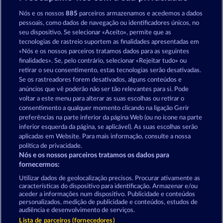
Royal Seven
Total Eclipse
Nós e os nossos
885
parceiros armazenamos e acedemos a dados
pessoais, como dados de navegação ou identificadores únicos, no
seu dispositivo. Se selecionar «Aceito», permite que as
tecnologias de rastreio suportem as finalidades apresentadas em
«Nós e os nossos parceiros tratamos dados para as seguintes
finalidades». Se, pelo contrário, selecionar «Rejeitar tudo» ou
retirar o seu consentimento, estas tecnologias serão desativadas.
Sticky Diamonds
40 Sevens
Se os rastreadores forem desativados, alguns conteúdos e
anúncios que vê poderão não ser tão relevantes para si. Pode
voltar a este menu para alterar as suas escolhas ou retirar o
consentimento a qualquer momento clicando na ligação Gerir
Termos e Condições
preferências na parte inferior da página Web (ou no ícone na parte
inferior esquerda da página, se aplicável). As suas escolhas serão
Declaração de Privacidade
Marca
aplicadas em Website. Para mais informação, consulte a nossa
política de privacidade.
Nós e os nossos parceiros tratamos os dados para
Empresa
Perguntas frequentes
Facebook
fornecermos:
Enviar pedido de rescisão
Utilizar dados de geolocalização precisos. Procurar ativamente as
características do dispositivo para identificação. Armazenar e/ou
aceder a informações num dispositivo. Publicidade e conteúdos
personalizados, medição de publicidade e conteúdos, estudos de
audiência e desenvolvimento de serviços.
Lista de parceiros (fornecedores)