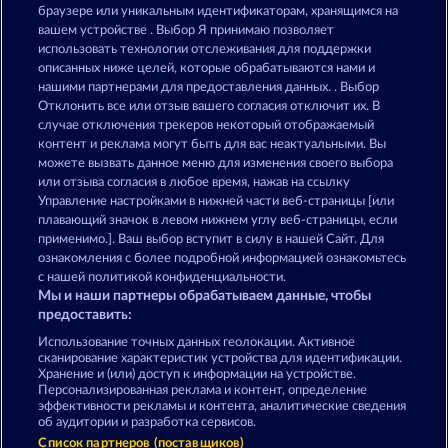
40 Sevens Diamond Treasures
Fruits First Diamond Treasures
браузере или уникальным идентификаторам, хранящимся на
вашем устройстве . Выбор Я принимаю позволяет
использовать технологии отслеживания для поддержки
описанных ниже целей, которые обрабатываются нами и
нашими партнерами для предоставления данных. . Выбор
Отклонить все или отзыв вашего согласия отключит их. В
случае отключения трекеров некоторый отображаемый
контент и реклама могут быть для вас неактуальными. Вы
Fruit Mania RHFP
Super Duper Cherry
можете вызвать данное меню для изменения своего выбора
или отзыва согласия в любое время, нажав на ссылку
Управление настройками в нижней части веб-страницы [или
плавающий значок в левом нижнем углу веб-страницы, если
Правила
КОНФИДЕНЦИАЛЬНОСТЬ
применимо.]. Ваш выбор вступит в силу в нашей Сайт. Для
ознакомления с более подробной информацией ознакомьтесь
О компании
Компания
ЧаВо
с нашей политикой конфиденциальности.
Мы и наши партнеры обрабатываем данные, чтобы
Facebook
предоставить:
Использование точных данных геолокации. Активное
Отправить Запрос об Отказе
сканирование характеристик устройства для идентификации.
Хранение и (или) доступ к информации на устройстве.
Персонализированная реклама и контент, определение
эффективности рекламы и контента, аналитические сведения
об аудитории и разработка сервисов.
Список партнеров (поставщиков)