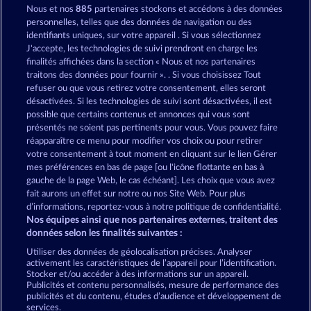
Nous et nos
885
partenaires stockons et accédons à des données
Royal Seven
Fruits First Diamond Treasures
personnelles, telles que des données de navigation ou des
identifiants uniques, sur votre appareil . Si vous sélectionnez
J'accepte, les technologies de suivi prendront en charge les
finalités affichées dans la section « Nous et nos partenaires
traitons des données pour fournir ». . Si vous choisissez Tout
refuser ou que vous retirez votre consentement, elles seront
désactivées. Si les technologies de suivi sont désactivées, il est
possible que certains contenus et annonces qui vous sont
40 Sevens Diamond Treasures
Explodiac RHFP
présentés ne soient pas pertinents pour vous. Vous pouvez faire
réapparaître ce menu pour modifier vos choix ou pour retirer
votre consentement à tout moment en cliquant sur le lien Gérer
mes préférences en bas de page [ou l'icône flottante en bas à
CGU
Charte de confidentialité
gauche de la page Web, le cas échéant]. Les choix que vous avez
fait aurons un effet sur notre ou nos Site Web. Pour plus
Mentions légales
Société
FAQ
d’informations, reportez-vous à notre politique de confidentialité.
Nos équipes ainsi que nos partenaires externes, traitent des
Facebook
données selon les finalités suivantes :
Utiliser des données de géolocalisation précises. Analyser
Envoyer la demande de rétractation
activement les caractéristiques de l’appareil pour l’identification.
Stocker et/ou accéder à des informations sur un appareil.
Publicités et contenu personnalisés, mesure de performance des
publicités et du contenu, études d’audience et développement de
services.