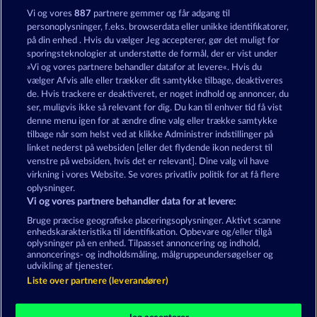
Tower of Power
Fruit Love
Vi og vores
887
partnere gemmer og får adgang til
personoplysninger, f.eks. browserdata eller unikke identifikatorer,
på din enhed . Hvis du vælger Jeg accepterer, gør det muligt for
sporingsteknologier at understøtte de formål, der er vist under
»Vi og vores partnere behandler datafor at levere«. Hvis du
vælger Afvis alle eller trækker dit samtykke tilbage, deaktiveres
de. Hvis trackere er deaktiveret, er noget indhold og annoncer, du
ser, muligvis ikke så relevant for dig. Du kan til enhver tid få vist
Back to the Fruits
100 Flaring Fruits
denne menu igen for at ændre dine valg eller trække samtykke
tilbage når som helst ved at klikke Administrer indstillinger på
linket nederst på websiden [eller det flydende ikon nederst til
Vilkår og betingelser
Datasikkerhed
venstre på websiden, hvis det er relevant]. Dine valg vil have
virkning i vores Website. Se vores privatliv politik for at få flere
oplysninger.
Kontakt
Virksomhed
FAQ
Facebook
Vi og vores partnere behandler data for at levere:
Indsend anmodning om tilbagetrækning
Bruge præcise geografiske placeringsoplysninger. Aktivt scanne
enhedskarakteristika til identifikation. Opbevare og/eller tilgå
oplysninger på en enhed. Tilpasset annoncering og indhold,
annoncerings- og indholdsmåling, målgruppeundersøgelser og
udvikling af tjenester.
Liste over partnere (leverandører)
Sociale kasinospil har udelukkende et
underholdningsformål og har absolut ingen