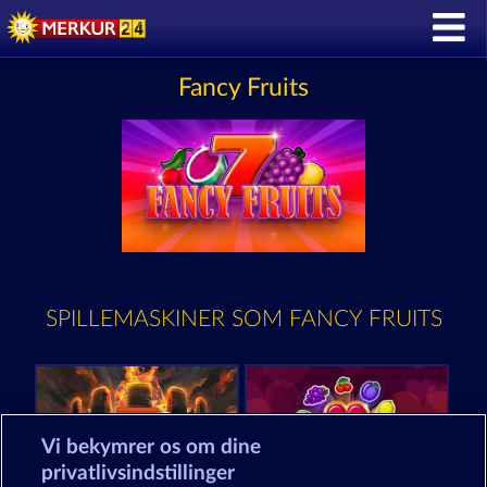
Fancy Fruits
SPILLEMASKINER SOM FANCY FRUITS
Vi bekymrer os om dine
privatlivsindstillinger