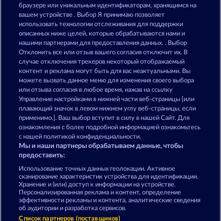
7 Supernova Fruits New Limits
Super Duper Cherry
браузере или уникальным идентификаторам, хранящимся на
вашем устройстве . Выбор Я принимаю позволяет
использовать технологии отслеживания для поддержки
описанных ниже целей, которые обрабатываются нами и
нашими партнерами для предоставления данных. . Выбор
Отклонить все или отзыв вашего согласия отключит их. В
случае отключения трекеров некоторый отображаемый
контент и реклама могут быть для вас неактуальными. Вы
5 Ember Wilds
Mighty 40
можете вызвать данное меню для изменения своего выбора
или отзыва согласия в любое время, нажав на ссылку
Управление настройками в нижней части веб-страницы [или
плавающий значок в левом нижнем углу веб-страницы, если
Правила
КОНФИДЕНЦИАЛЬНОСТЬ
применимо.]. Ваш выбор вступит в силу в нашей Сайт. Для
ознакомления с более подробной информацией ознакомьтесь
О компании
Компания
ЧаВо
с нашей политикой конфиденциальности.
Мы и наши партнеры обрабатываем данные, чтобы
Facebook
предоставить:
Использование точных данных геолокации. Активное
Отправить Запрос об Отказе
сканирование характеристик устройства для идентификации.
Хранение и (или) доступ к информации на устройстве.
Персонализированная реклама и контент, определение
эффективности рекламы и контента, аналитические сведения
об аудитории и разработка сервисов.
Список партнеров (поставщиков)