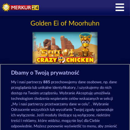
Golden Ei of Moorhuhn
Dbamy o Twoją prywatność
Zasady i warunki
Polityka prywatności
My i nasi partnerzy
885
przechowujemy dane osobowe, np. dane
przeglądania lub unikalne identyfikatory, i uzyskujemy do nich
Nota prawna
Firma
FAQ
Facebook
dostęp na Twoim urządzeniu. Wybranie Akceptuję umożliwia
technologiom śledzenia wspieranie celów wskazanych w sekcji
„My i nasi partnerzy przetwarzamy dane w celu”. . Wybranie
Prześlij wniosek o wypłatę
Odrzucenie wszystkich lub wycofanie Twojej zgody spowoduje
ich wyłączenie. Jeśli moduły śledzące są wyłączone, niektóre
treści i reklamy, które widzisz, mogą nie być dla Ciebie
odpowiednie. Możesz ponownie wyświetlić to menu, aby zmienić