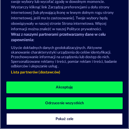
swoje wybory lub wycofać zgodę w dowolnym momencie.
Wystarczy kliknąć link Zarządzaj preferencjami u dołu strony
Gry społecznościowe mają przeznaczenie czysto
internetowej [lub pływającą ikonę w lewym dolnym rogu strony
rozrywkowe i nie mają absolutnie żadnego wpływu
internetowej, jeśli ma to zastosowanie]. Twoje wybory będą
na przyszłe powodzenie w grze o prawdziwe
pieniądze.
obowiązywały w naszej stronie Strona internetowa. Więcej
©2026 Whow Games GmbH
informacji można znaleźć w naszej Polityce prywatności.
Wraz z naszymi partnerami przetwarzamy dane w celu
zapewnienia:
Użycie dokładnych danych geolokalizacyjnych. Aktywne
skanowanie charakterystyki urządzenia do celów identyfikacji.
Przechowywanie informacji na urządzeniu lub dostęp do nich.
Spersonalizowane reklamy i treści, pomiar reklam i treści, badanie
odbiorców i ulepszanie usług .
Lista partnerów (dostawców)
Akceptuję
Odrzucenie wszystkich
Pokaż cele