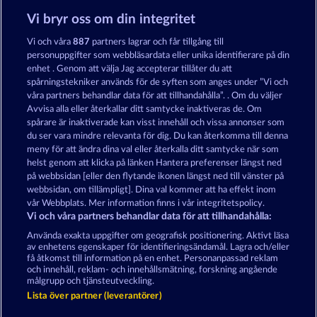
Vi bryr oss om din integritet
King of the Jungle
Savanna Moon
Vi och våra
887
partners lagrar och får tillgång till
personuppgifter som webbläsardata eller unika identifierare på din
enhet . Genom att välja Jag accepterar tillåter du att
spårningstekniker används för de syften som anges under ”Vi och
våra partners behandlar data för att tillhandahålla”. . Om du väljer
Avvisa alla eller återkallar ditt samtycke inaktiveras de. Om
spårare är inaktiverade kan visst innehåll och vissa annonser som
Black Beauty
Beautiful Nature
du ser vara mindre relevanta för dig. Du kan återkomma till denna
meny för att ändra dina val eller återkalla ditt samtycke när som
helst genom att klicka på länken Hantera preferenser längst ned
Användarvillkor
Sekretesspolicy
Avtryck
på webbsidan [eller den flytande ikonen längst ned till vänster på
webbsidan, om tillämpligt]. Dina val kommer att ha effekt inom
vår Webbplats. Mer information finns i vår integritetspolicy.
Om Företaget
FAQ
Facebook
Vi och våra partners behandlar data för att tillhandahålla:
Skicka in en begäran om att ångra köpet
Använda exakta uppgifter om geografisk positionering. Aktivt läsa
av enhetens egenskaper för identifieringsändamål. Lagra och/eller
få åtkomst till information på en enhet. Personanpassad reklam
och innehåll, reklam- och innehållsmätning, forskning angående
målgrupp och tjänsteutveckling.
Lista över partner (leverantörer)