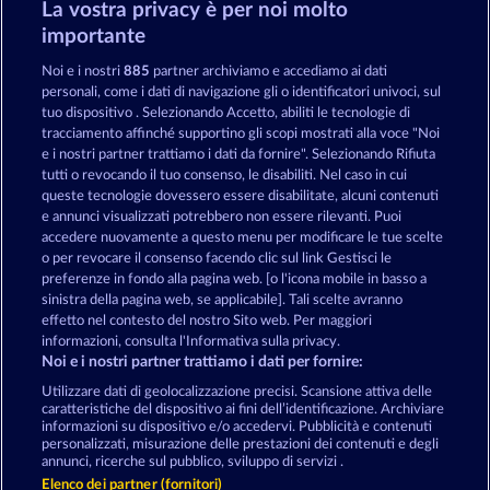
La vostra privacy è per noi molto
Piggy Kings
Eggciting Fruits - Hold & Spin
importante
Noi e i nostri
885
partner archiviamo e accediamo ai dati
personali, come i dati di navigazione gli o identificatori univoci, sul
tuo dispositivo . Selezionando Accetto, abiliti le tecnologie di
tracciamento affinché supportino gli scopi mostrati alla voce "Noi
e i nostri partner trattiamo i dati da fornire". Selezionando Rifiuta
Beer Party
Simply The Best
tutti o revocando il tuo consenso, le disabiliti. Nel caso in cui
queste tecnologie dovessero essere disabilitate, alcuni contenuti
e annunci visualizzati potrebbero non essere rilevanti. Puoi
accedere nuovamente a questo menu per modificare le tue scelte
Termini e condizioni
o per revocare il consenso facendo clic sul link Gestisci le
preferenze in fondo alla pagina web. [o l'icona mobile in basso a
Informativa sulla privacy
Note legali
sinistra della pagina web, se applicabile]. Tali scelte avranno
effetto nel contesto del nostro Sito web. Per maggiori
Società
FAQ
Facebook
informazioni, consulta l'Informativa sulla privacy.
Noi e i nostri partner trattiamo i dati per fornire:
Invia richiesta di recesso
Utilizzare dati di geolocalizzazione precisi. Scansione attiva delle
caratteristiche del dispositivo ai fini dell’identificazione. Archiviare
informazioni su dispositivo e/o accedervi. Pubblicità e contenuti
personalizzati, misurazione delle prestazioni dei contenuti e degli
annunci, ricerche sul pubblico, sviluppo di servizi .
Elenco dei partner (fornitori)