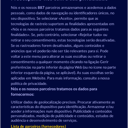
Fancy Fruits
Tower of Power
Nós e os nossos
887
parceiros armazenamos e acedemos a dados
pessoais, como dados de navegação ou identificadores únicos, no
seu dispositivo. Se selecionar «Aceito», permite que as
tecnologias de rastreio suportem as finalidades apresentadas em
«Nós e os nossos parceiros tratamos dados para as seguintes
finalidades». Se, pelo contrário, selecionar «Rejeitar tudo» ou
retirar o seu consentimento, estas tecnologias serão desativadas.
Mighty 40
3 Golden Cherries
Se os rastreadores forem desativados, alguns conteúdos e
anúncios que vê poderão não ser tão relevantes para si. Pode
voltar a este menu para alterar as suas escolhas ou retirar o
consentimento a qualquer momento clicando na ligação Gerir
Termos e Condições
preferências na parte inferior da página Web (ou no ícone na parte
inferior esquerda da página, se aplicável). As suas escolhas serão
Declaração de Privacidade
Marca
aplicadas em Website. Para mais informação, consulte a nossa
política de privacidade.
Nós e os nossos parceiros tratamos os dados para
Empresa
Perguntas frequentes
Facebook
fornecermos:
Enviar pedido de rescisão
Utilizar dados de geolocalização precisos. Procurar ativamente as
características do dispositivo para identificação. Armazenar e/ou
aceder a informações num dispositivo. Publicidade e conteúdos
personalizados, medição de publicidade e conteúdos, estudos de
audiência e desenvolvimento de serviços.
Lista de parceiros (fornecedores)