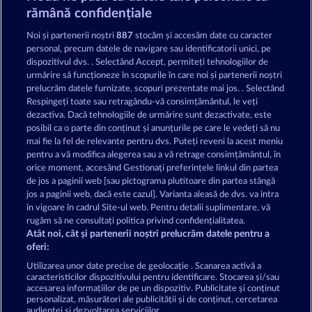
Joacă acum
rămână confidențiale
Noi și partenerii noștri
887
stocăm și accesăm date cu caracter
personal, precum datele de navigare sau identificatorii unici, pe
dispozitivul dvs. . Selectând Accept, permiteți tehnologiilor de
urmărire să funcționeze în scopurile în care noi și partenerii noștri
prelucrăm datele furnizate, scopuri prezentate mai jos. . Selectând
Jocuri de Casino pe Merkur24 - Joacă
Respingeți toate sau retragându-vă consimțământul, le veți
Jocuri de Casino Gratuite online
dezactiva. Dacă tehnologiile de urmărire sunt dezactivate, este
posibil ca o parte din conținut și anunțurile pe care le vedeți să nu
mai fie la fel de relevante pentru dvs. Puteți reveni la acest meniu
Termeni și condiții
pentru a vă modifica alegerea sau a vă retrage consimțământul, în
orice moment, accesând Gestionați preferințele linkul din partea
de jos a paginii web [sau pictograma plutitoare din partea stângă
Declarație de confidențialitate
jos a paginii web, dacă este cazul]. Varianta aleasă de dvs. va intra
în vigoare în cadrul Site-ul web. Pentru detalii suplimentare, vă
Asistență tehnică
Firmă
rugăm să ne consultați politica privind confidențialitatea.
Atât noi, cât și partenerii noștri prelucrăm datele pentru a
Întrebări frecvente
Facebook
oferi:
Utilizarea unor date precise de geolocație . Scanarea activă a
caracteristicilor dispozitivului pentru identificare. Stocarea și/sau
Trimite Cererea de Retragere
accesarea informațiilor de pe un dispozitiv. Publicitate și conținut
personalizat, măsurători ale publicității și de conținut, cercetarea
audienței și dezvoltarea serviciilor.