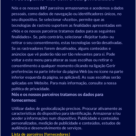
Cleopatra's Crown
Jack Potter and the Book of Teos
Nós e os nossos
887
parceiros armazenamos e acedemos a dados
pessoais, como dados de navegação ou identificadores únicos, no
seu dispositivo. Se selecionar «Aceito», permite que as
tecnologias de rastreio suportem as finalidades apresentadas em
«Nós e os nossos parceiros tratamos dados para as seguintes
finalidades». Se, pelo contrário, selecionar «Rejeitar tudo» ou
retirar o seu consentimento, estas tecnologias serão desativadas.
Ramses Book
Lucky Pharaoh Wild
Se os rastreadores forem desativados, alguns conteúdos e
anúncios que vê poderão não ser tão relevantes para si. Pode
voltar a este menu para alterar as suas escolhas ou retirar o
consentimento a qualquer momento clicando na ligação Gerir
Termos e Condições
preferências na parte inferior da página Web (ou no ícone na parte
inferior esquerda da página, se aplicável). As suas escolhas serão
Declaração de Privacidade
Marca
aplicadas em Website. Para mais informação, consulte a nossa
política de privacidade.
Nós e os nossos parceiros tratamos os dados para
Empresa
Perguntas frequentes
Facebook
fornecermos:
Enviar pedido de rescisão
Utilizar dados de geolocalização precisos. Procurar ativamente as
características do dispositivo para identificação. Armazenar e/ou
aceder a informações num dispositivo. Publicidade e conteúdos
personalizados, medição de publicidade e conteúdos, estudos de
audiência e desenvolvimento de serviços.
Lista de parceiros (fornecedores)