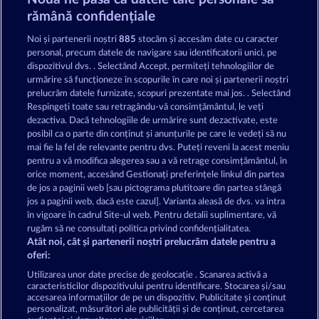
Jack Potter & the Book of Dynasties 6
Lucky Pharaoh Wild
rămână confidențiale
Noi și partenerii noștri
885
stocăm și accesăm date cu caracter
personal, precum datele de navigare sau identificatorii unici, pe
dispozitivul dvs. . Selectând Accept, permiteți tehnologiilor de
urmărire să funcționeze în scopurile în care noi și partenerii noștri
prelucrăm datele furnizate, scopuri prezentate mai jos. . Selectând
Respingeți toate sau retragându-vă consimțământul, le veți
Jack Potter and the Book of Dynasties
Jack Potter and the Book of Teos
dezactiva. Dacă tehnologiile de urmărire sunt dezactivate, este
posibil ca o parte din conținut și anunțurile pe care le vedeți să nu
mai fie la fel de relevante pentru dvs. Puteți reveni la acest meniu
Termeni și condiții
pentru a vă modifica alegerea sau a vă retrage consimțământul, în
orice moment, accesând Gestionați preferințele linkul din partea
de jos a paginii web [sau pictograma plutitoare din partea stângă
Declarație de confidențialitate
jos a paginii web, dacă este cazul]. Varianta aleasă de dvs. va intra
în vigoare în cadrul Site-ul web. Pentru detalii suplimentare, vă
Asistență tehnică
Firmă
rugăm să ne consultați politica privind confidențialitatea.
Atât noi, cât și partenerii noștri prelucrăm datele pentru a
Întrebări frecvente
Facebook
oferi:
Utilizarea unor date precise de geolocație . Scanarea activă a
caracteristicilor dispozitivului pentru identificare. Stocarea și/sau
Trimite Cererea de Retragere
accesarea informațiilor de pe un dispozitiv. Publicitate și conținut
personalizat, măsurători ale publicității și de conținut, cercetarea