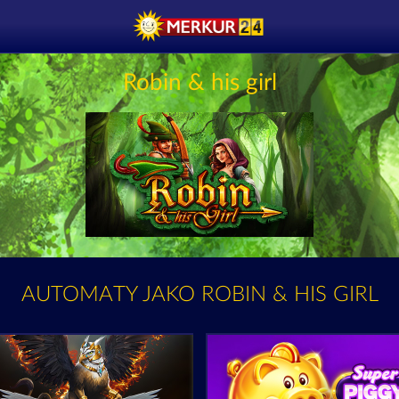
Robin & his girl
AUTOMATY JAKO ROBIN & HIS GIRL