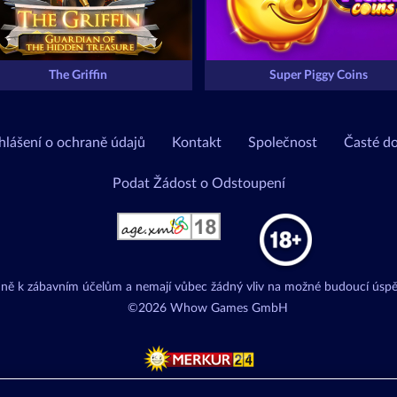
The Griffin
Super Piggy Coins
hlášení o ochraně údajů
Kontakt
Společnost
Časté d
Podat Žádost o Odstoupení
adně k zábavním účelům a nemají vůbec žádný vliv na možné budoucí úspě
©2026 Whow Games GmbH