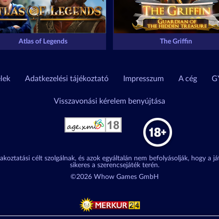
Atlas of Legends
The Griffin
elek
Adatkezelési tájékoztató
Impresszum
A cég
G
Visszavonási kérelem benyújtása
akoztatási célt szolgálnak, és azok egyáltalán nem befolyásolják, hogy a j
sikeres a szerencsejáték terén.
©2026 Whow Games GmbH